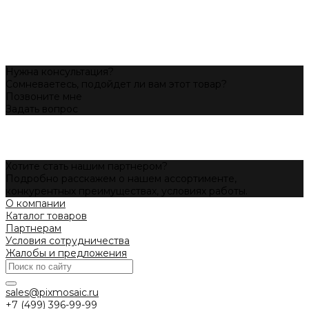
Нужна консультация?
Сомневаетесь, подойдет ли вам этот товар?
Позвоните мне
Задать вопрос
Хотите стать нашим партнером?
Подробно расскажем о нашем ассортименте,
конкурентных преимуществах, условиях работы.
О компании
Каталог товаров
Партнерам
Условия сотрудничества
Жалобы и предложения
sales@pixmosaic.ru
+7 (499) 396-99-99