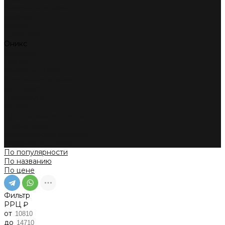
Каменная мозаика
Мрамор
Сланец
Травертин
Оникс
Венеция
Галька
Камень и стекло
Стеклянная мозаика
Soft Touch
Перламутр
Металл
Прессованное стекло
Crystal Glass
Керамическая мозаика
Мозаика под заказ
По популярности
По названию
По цене
Фильтр
РРЦ ₽
от
до