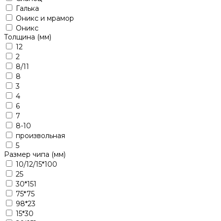
Галька
Оникс и мрамор
Оникс
Толщина (мм)
12
2
8/11
8
3
4
6
7
8-10
произвольная
5
Размер чипа (мм)
10/12/15*100
25
30*151
75*75
98*23
15*30