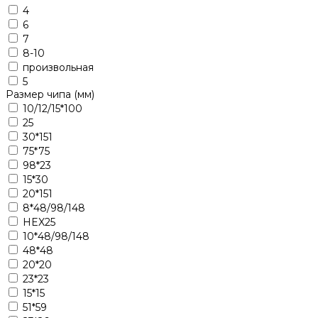
4
6
7
8-10
произвольная
5
Размер чипа (мм)
10/12/15*100
25
30*151
75*75
98*23
15*30
20*151
8*48/98/148
HEX25
10*48/98/148
48*48
20*20
23*23
15*15
51*59