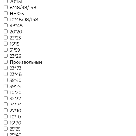
20*151
8*48/98/148
HEX25
10*48/98/148
48*48
20*20
23*23
15*15
51*59
23*26
Произвольный
23*73
23*48
35*40
39*24
10*20
32*32
74*74
27*10
10*10
15*70
25*25
25*40