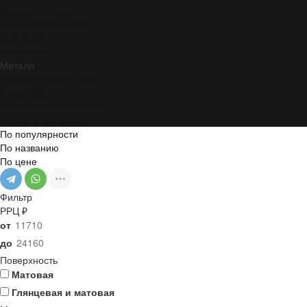
Камень и стекло
Стеклянная мозаика
Soft Touch
Перламутр
Металл
Прессованное стекло
Crystal Glass
Керамическая мозаика
Мозаика под заказ
По популярности
По названию
По цене
Фильтр
РРЦ ₽
от
до
Поверхность
Матовая
Глянцевая и матовая