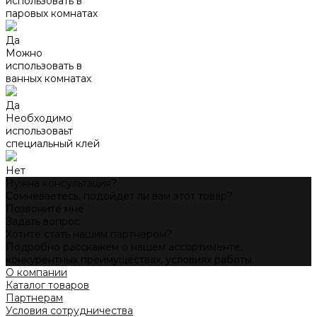
использовать в
паровых комнатах
Да
Можно
использовать в
ванных комнатах
Да
Необходимо
использоваьт
специальный клей
Нет
Нужна консультация?
Сомневаетесь, подойдет ли вам этот товар?
Позвоните мне
Задать вопрос
Хотите стать нашим партнером?
Подробно расскажем о нашем ассортименте,
конкурентных преимуществах, условиях работы.
О компании
Каталог товаров
Партнерам
Условия сотрудничества