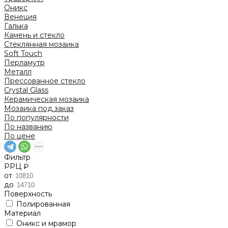
Оникс
Венеция
Галька
Камень и стекло
Стеклянная мозаика
Soft Touch
Перламутр
Металл
Прессованное стекло
Crystal Glass
Керамическая мозаика
Мозаика под заказ
По популярности
По названию
По цене
Фильтр
РРЦ ₽
от
до
Поверхность
Полированная
Материал
Оникс и мрамор