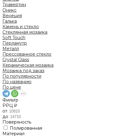
Травертин
Оникс
Венеция
Галька
Камень и стекло
Стеклянная мозаика
Soft Touch
Перламутр
Металл
Прессованное стекло
Crystal Glass
Керамическая мозаика
Мозаика под заказ
По популярности
По названию
По цене
Фильтр
РРЦ ₽
от
до
Поверхность
Полированная
Материал