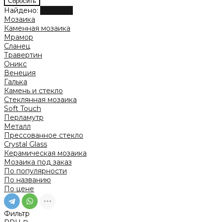
Найдено:
Показать
Мозаика
Каменная мозаика
Мрамор
Сланец
Травертин
Оникс
Венеция
Галька
Камень и стекло
Стеклянная мозаика
Soft Touch
Перламутр
Металл
Прессованное стекло
Crystal Glass
Керамическая мозаика
Мозаика под заказ
По популярности
По названию
По цене
Фильтр