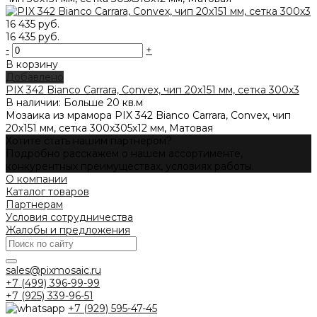
16 435 руб.
16 435 руб.
-
+
В корзину
Добавлено
PIX 342 Bianco Carrara, Convex, чип 20х151 мм, сетка 300х3
В наличии: Больше 20 кв.м
Мозаика из мрамора PIX 342 Bianco Carrara, Convex, чип
20х151 мм, сетка 300х305х12 мм, Матовая
Хотите стать нашим партнером?
Подробно расскажем о нашем ассортименте,
конкурентных преимуществах, условиях работы.
О компании
Каталог товаров
Партнерам
Условия сотрудничества
Жалобы и предложения
sales@pixmosaic.ru
+7 (499) 396-99-99
+7 (925) 339-96-51
+7 (929) 595-47-45